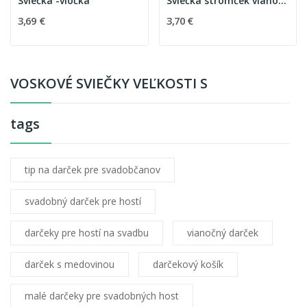
Sviečka -vločka
Sviečka stromček vianočný
3,69 €
3,70 €
VOSKOVÉ SVIEČKY VEĽKOSTI S
tags
tip na darček pre svadobčanov
svadobný darček pre hostí
darčeky pre hostí na svadbu
vianočný darček
darček s medovinou
darčekový košík
malé darčeky pre svadobných host