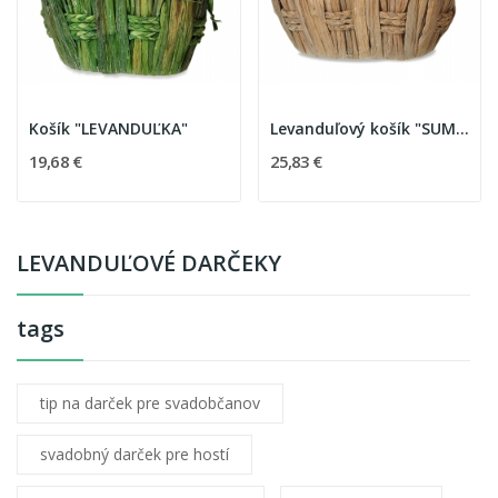
Košík "LEVANDUĽKA"
Levanduľový košík "SUMMERTIME"
19,68 €
25,83 €
LEVANDUĽOVÉ DARČEKY
tags
tip na darček pre svadobčanov
svadobný darček pre hostí