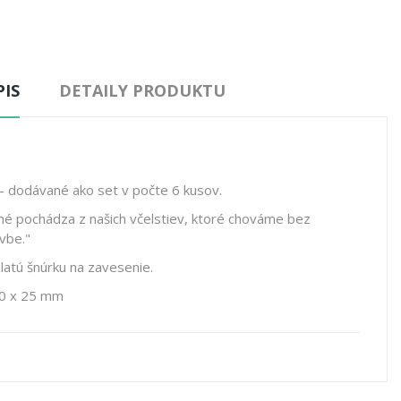
IS
DETAILY PRODUKTU
- dodávané ako set v počte 6 kusov.
né pochádza z našich včelstiev, ktoré chováme bez
avbe."
atú šnúrku na zavesenie.
50 x 25 mm