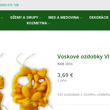
: 0905 973 108
A
DŽEMY A SIRUPY
MED A MEDOVINA
DEKORÁCIE
KOZMETIKA
Voskové ozdobky VII.
Kód
2806
3,69 €
S DPH
Set ozdobiek z čistého včelieh