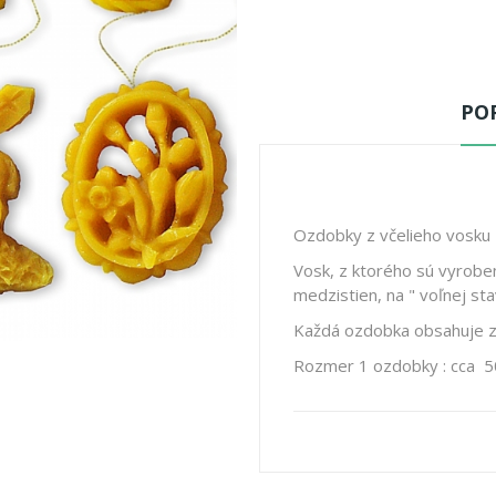
POP
Ozdobky z včelieho vosku 
Vosk, z ktorého sú vyrobe
medzistien, na " voľnej st
Každá ozdobka obsahuje zl
Rozmer 1 ozdobky : cca 