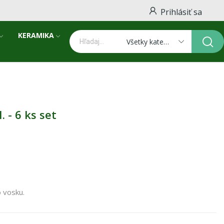
Prihlásiť sa
KERAMIKA
Všetky kategórie
 - 6 ks set
o vosku.