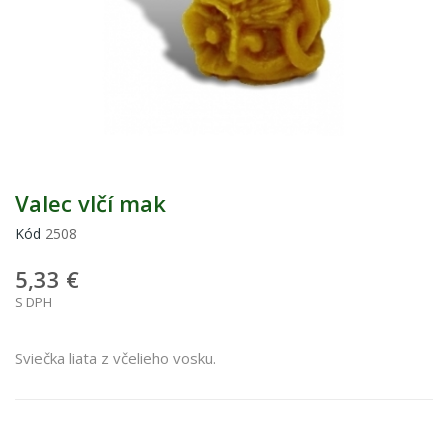
Valec vlčí mak
Kód
2508
5,33 €
S DPH
Sviečka liata z včelieho vosku.