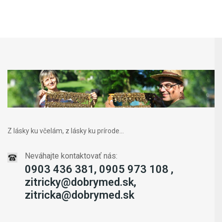
Z lásky ku včelám, z lásky ku prírode...
Neváhajte kontaktovať nás:
0903 436 381, 0905 973 108 ,
zitricky@dobrymed.sk,
zitricka@dobrymed.sk