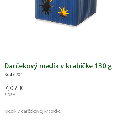
Darčekový medík v krabičke 130 g
Kód
6204
7,07 €
S DPH
Medík v darčekovej krabičke.