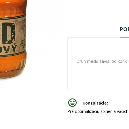
POP
Druh medu závisí od konkré
Konzultácie
Pre optimalizáciu splnenia vašic