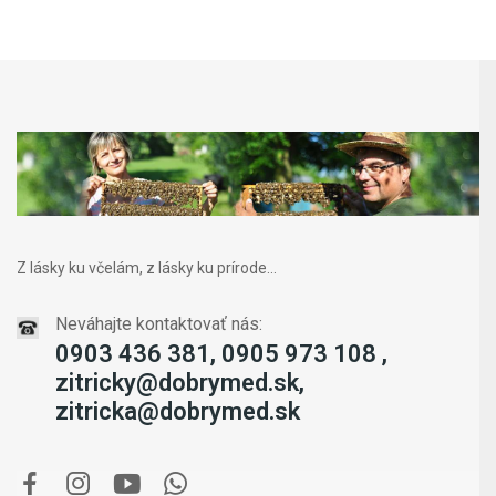
Z lásky ku včelám, z lásky ku prírode...
Neváhajte kontaktovať nás:
0903 436 381, 0905 973 108 ,
zitricky@dobrymed.sk,
zitricka@dobrymed.sk