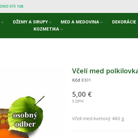
: 0905 973 108
A
DŽEMY A SIRUPY
MED A MEDOVINA
DEKORÁCIE
KOZMETIKA
Včelí med polkilovk
Kód
8301
5,00 €
S DPH
Včelí med kvetový 480 g.