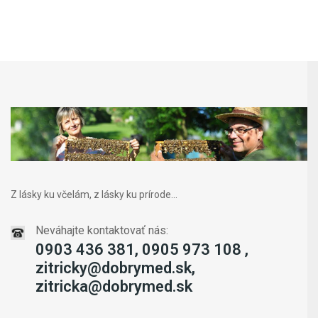
Z lásky ku včelám, z lásky ku prírode...
Neváhajte kontaktovať nás:
0903 436 381, 0905 973 108 ,
zitricky@dobrymed.sk,
zitricka@dobrymed.sk