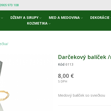
: 0905 973 108
A
DŽEMY A SIRUPY
MED A MEDOVINA
DEKORÁCIE
KOZMETIKA
ečka/
Darčekový balíček /
Kód
6113
8,00 €
S DPH
Medový balíček so sviečkou