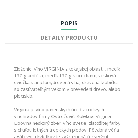
POPIS
DETAILY PRODUKTU
Zloženie: Víno VIRGINIA z tokajskej oblasti , medík
130 g amfóra, medík 130 g s orechami, vosková
sviečka s anjelom,drevená vlna, drevená krabička
so zasúvateľným vekom v prevedení drevo, alebo
plexisklo.
Virginia je víno panenských úrod z rodivých
vinohradov firmy Ostrožovič. Kolekcia: Virginia
Lipovina neskorý zber. Víno svetlej zlatožltej farby
s chuťou letných tropických plodov. Pôvabná vôňa
agátových kvietkov je zvýraznená čerstvými