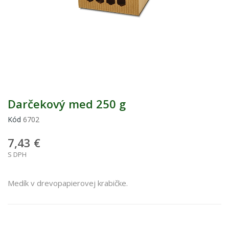
Darčekový med 250 g
Kód
6702
7,43 €
S DPH
Medík v drevopapierovej krabičke.