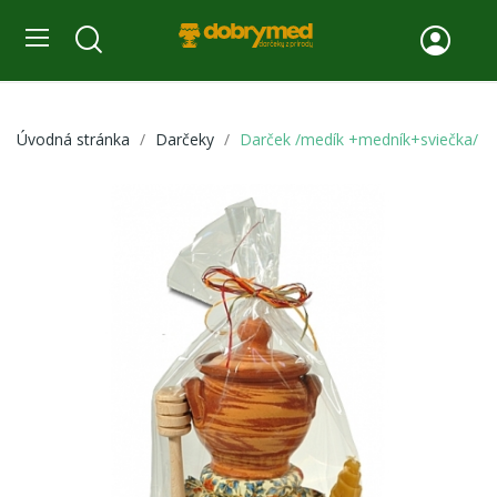
Úvodná stránka
Darčeky
Darček /medík +medník+sviečka/