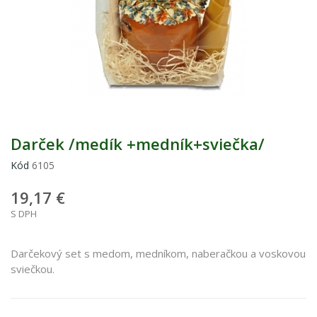
Darček /medík +medník+sviečka/
Kód
6105
19,17 €
S DPH
Darčekový set s medom, medníkom, naberačkou a voskovou
sviečkou.