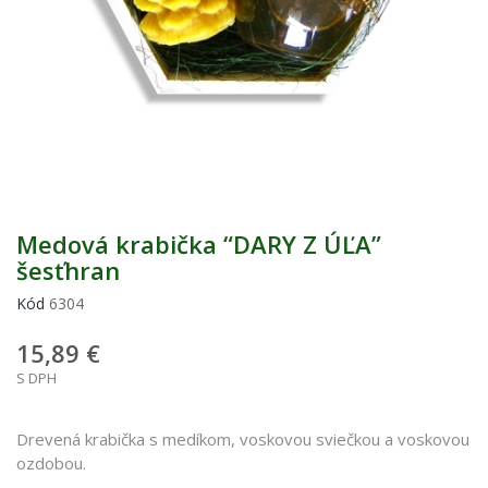
Medová krabička “DARY Z ÚĽA”
šesťhran
Kód
6304
15,89 €
S DPH
Drevená krabička s medíkom, voskovou sviečkou a voskovou
ozdobou.