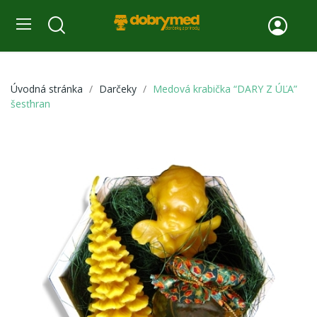
Úvodná stránka
Darčeky
Medová krabička “DARY Z ÚĽA”
šesťhran