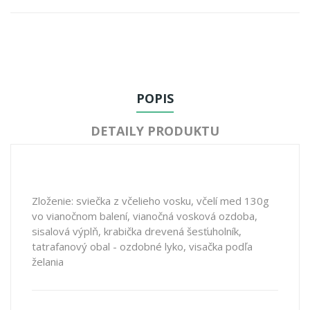
POPIS
DETAILY PRODUKTU
Zloženie: sviečka z včelieho vosku, včelí med 130g
vo vianočnom balení, vianočná vosková ozdoba,
sisalová výplň, krabička drevená šesťuholník,
tatrafanový obal - ozdobné lyko, visačka podľa
želania