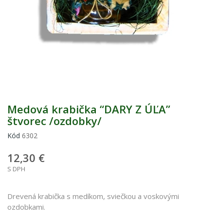
Medová krabička “DARY Z ÚĽA”
štvorec /ozdobky/
Kód
6302
12,30 €
S DPH
Drevená krabička s medíkom, sviečkou a voskovými
ozdobkami.